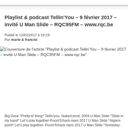
ain’t right* It ain’t right-2015 Jimmy Burns...
Playlist & podcast Tellin'You – 9 février 2017 –
invité U Man Slide – RQC95FM – www.rqc.be
Publié le 12/02/2017 à 19:19
Par
marie & francist
Big Dave *Pretty lil' thing* Tellin'you- Naked prod. 2004 U Man Slide *Slide in
my hand* Let’s play together-PoomTchack mars 2017 U Man Slide *Algiers
point* Let’s play together- PoomTchack mars 2017 U Man Slide *Someday