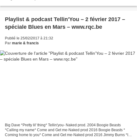
nature-Hatman 2015 Alligator Nail *Slide* Alligator...
Playlist & podcast Tellin'You – 2 février 2017 –
spéciale Blues en Mars – www.rqc.be
Publié le 25/02/2017 à 21:32
Par
marie & francis
Big Dave *Pretty lil' thing* Tellin'you- Naked prod. 2004 Boogie Beasts
*Calling my name* Come and Get me-Naked prod 2016 Boogie Beasts *
Coming home to you* Come and Get me-Naked prod 2016 Jimmy Burns *It