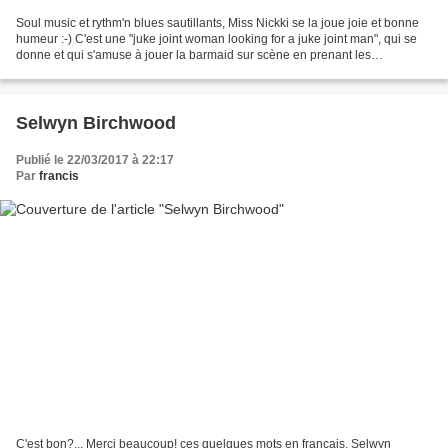
Soul music et rythm'n blues sautillants, Miss Nickki se la joue joie et bonne
humeur :-) C'est une "juke joint woman looking for a juke joint man", qui se
donne et qui s'amuse à jouer la barmaid sur scène en prenant les
commandes du public. Mais la Miss...
Selwyn Birchwood
Publié le 22/03/2017 à 22:17
Par
francis
C'est bon?... Merci beaucoup! ces quelques mots en français, Selwyn