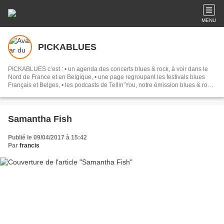
MENU
PICKABLUES
PICKABLUES c’est : • un agenda des concerts blues & rock, à voir dans le
Nord de France et en Belgique, • une page regroupant les festivals blues
Français et Belges, • les podcasts de Tellin’You, notre émission blues & rock
qui a lieu tous les jeudis de 18h30 à 20h sur RQC 95 FM ou www.rqc.be, •
des reportages photos sur les concerts auxquels nous assistons. Bienvenue
sur notre site Marie & Francis.
Samantha Fish
Publié le 09/04/2017 à 15:42
Par
francis