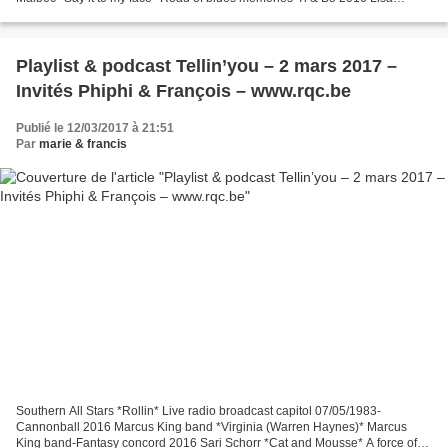
Lystam Family Band *Lately* Give you everything-...
Playlist & podcast Tellin’you – 2 mars 2017 –
Invités Phiphi & François – www.rqc.be
Publié le 12/03/2017 à 21:51
Par
marie & francis
Southern All Stars *Rollin* Live radio broadcast capitol 07/05/1983-
Cannonball 2016 Marcus King band *Virginia (Warren Haynes)* Marcus
King band-Fantasy concord 2016 Sari Schorr *Cat and Mousse* A force of