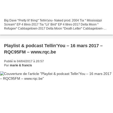
Big Dave *Pretty lil' thing* Tellin'you- Naked prod. 2004 Tia * Mississippi
Scream* EP 4 titres-2017 Tia *Lil’ Bird* EP 4 titres-2017 Delta Moon *
Refugee* Cabbagetown-2017 Delta Moon *Death Letter* Cabbagetown-
2017 Thorbjorn Risager & the Black Tornado...
Playlist & podcast Tellin'You – 16 mars 2017 –
RQC95FM – www.rqc.be
Publié le 04/04/2017 à 20:57
Par
marie & francis