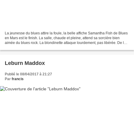
La jeunesse du blues attire la foule, la belle affiche Samantha Fish de Blues
en Mars est le finish. La salle, chaude et pleine, attend sa sorcière bien
aimée du blues rock. La blondinette attaque lourdement, pas libérée. De la
retenue, de la rigidité...
Leburn Maddox
Publié le 08/04/2017 à 21:27
Par
francis