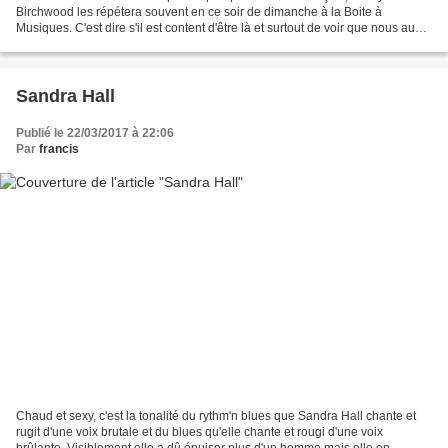
Birchwood les répétera souvent en ce soir de dimanche à la Boite à
Musiques. C'est dire s'il est content d'être là et surtout de voir que nous aussi
sommes contents! La soupe est bonne...
Sandra Hall
Publié le 22/03/2017 à 22:06
Par
francis
Chaud et sexy, c'est la tonalité du rythm'n blues que Sandra Hall chante et
rugit d'une voix brutale et du blues qu'elle chante et rougi d'une voix