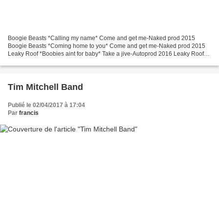
Boogie Beasts *Calling my name* Come and get me-Naked prod 2015
Boogie Beasts *Coming home to you* Come and get me-Naked prod 2015
Leaky Roof *Boobies aint for baby* Take a jive-Autoprod 2016 Leaky Roof
*Square bug* Take a jive-Autoprod 2016 Little Hook...
Tim Mitchell Band
Publié le 02/04/2017 à 17:04
Par
francis