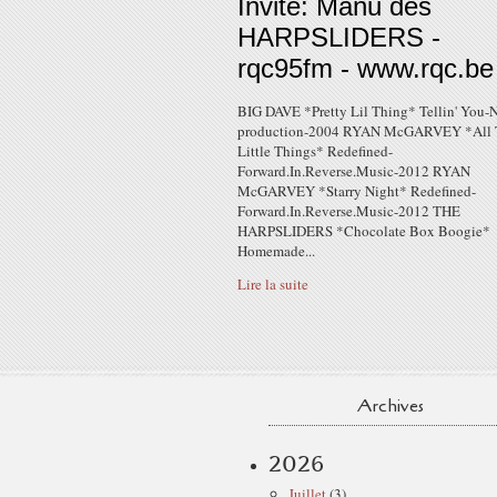
Invité: Manu des
HARPSLIDERS -
rqc95fm - www.rqc.be
BIG DAVE *Pretty Lil Thing* Tellin' You-
production-2004 RYAN McGARVEY *All 
Little Things* Redefined-
Forward.In.Reverse.Music-2012 RYAN
McGARVEY *Starry Night* Redefined-
Forward.In.Reverse.Music-2012 THE
HARPSLIDERS *Chocolate Box Boogie*
Homemade...
Lire la suite
Archives
2026
Juillet
(3)