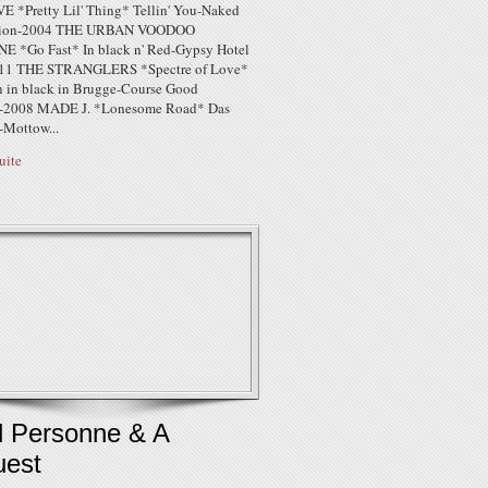
E *Pretty Lil' Thing* Tellin' You-Naked
tion-2004 THE URBAN VOODOO
 *Go Fast* In black n' Red-Gypsy Hotel
011 THE STRANGLERS *Spectre of Love*
 in black in Brugge-Course Good
d-2008 MADE J. *Lonesome Road* Das
Mottow...
suite
l Personne & A
uest