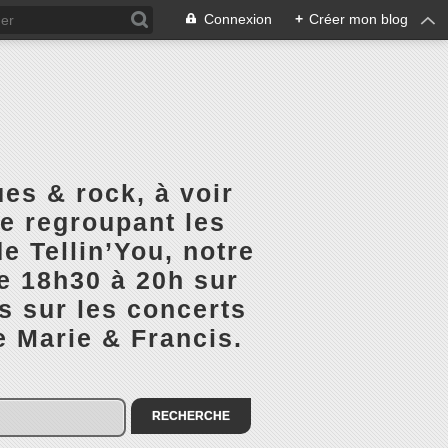
Connexion
+
Créer mon blog
es & rock, à voir
ge regroupant les
e Tellin’You, notre
de 18h30 à 20h sur
s sur les concerts
e Marie & Francis.