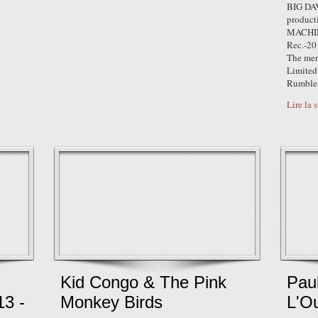
BIG DAV
produc
MACHINE
Rec.-2
The men
Limite
Rumble-
Lire la 
Kid Congo & The Pink
Pau
13 -
Monkey Birds
L'O