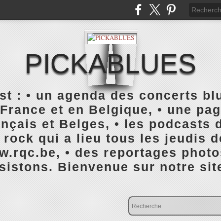
PICKABLUES
 : • un agenda des concerts blu
France et en Belgique, • une pa
ançais et Belges, • les podcasts d
rock qui a lieu tous les jeudis 
rqc.be, • des reportages photo
istons. Bienvenue sur notre sit