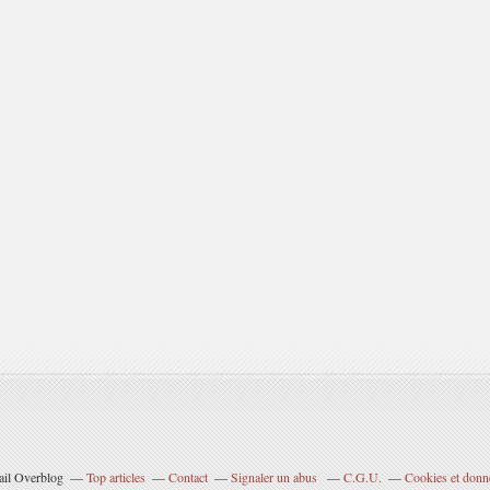
tail Overblog
Top articles
Contact
Signaler un abus
C.G.U.
Cookies et donn