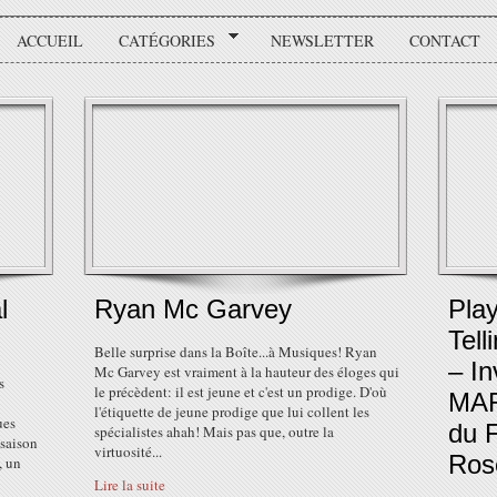
ACCUEIL
CATÉGORIES
NEWSLETTER
CONTACT
l
Ryan Mc Garvey
Play
Tell
Belle surprise dans la Boîte...à Musiques! Ryan
– In
Mc Garvey est vraiment à la hauteur des éloges qui
s
le précèdent: il est jeune et c'est un prodige. D'où
MAR
l'étiquette de jeune prodige que lui collent les
ues
du F
spécialistes ahah! Mais pas que, outre la
 saison
virtuosité...
Ros
, un
Lire la suite