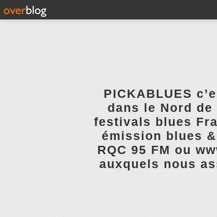
PICKABLUES c’est
dans le Nord de 
festivals blues Fr
émission blues & 
RQC 95 FM ou www.
auxquels nous ass