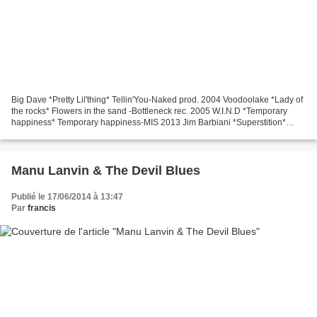
Big Dave *Pretty Lil'thing* Tellin'You-Naked prod. 2004 Voodoolake *Lady of
the rocks* Flowers in the sand -Bottleneck rec. 2005 W.I.N.D *Temporary
happiness* Temporary happiness-MIS 2013 Jim Barbiani *Superstition*
Back on the tracks-Andromeda relix...
Manu Lanvin & The Devil Blues
Publié le 17/06/2014 à 13:47
Par
francis