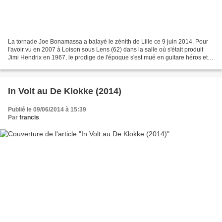
La tornade Joe Bonamassa a balayé le zénith de Lille ce 9 juin 2014. Pour
l'avoir vu en 2007 à Loison sous Lens (62) dans la salle où s'était produit
Jimi Hendrix en 1967, le prodige de l'époque s'est mué en guitare héros et,
statut oblige, fréquente...
In Volt au De Klokke (2014)
Publié le 09/06/2014 à 15:39
Par
francis