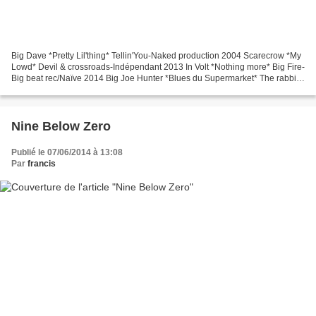
Big Dave *Pretty Lil'thing* Tellin'You-Naked production 2004 Scarecrow *My
Lowd* Devil & crossroads-Indépendant 2013 In Volt *Nothing more* Big Fire-
Big beat rec/Naïve 2014 Big Joe Hunter *Blues du Supermarket* The rabbit
huntress-Autoprod 2013 Coffee...
Nine Below Zero
Publié le 07/06/2014 à 13:08
Par
francis