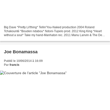
Big Dave *Pretty Lil'thing* Tellin'You-Naked production 2004 Roland
Tchakounté *Bouden ndabou* Ndoni-Tupelo prod. 2012 King King *Heart
without a soul* Take my hand-Manhaton rec. 2011 Manu Lanvin & The Devil
Blues *Son of the blues* Son(s) of the blues-Verycords...
Joe Bonamassa
Publié le 10/06/2014 à 16:09
Par
francis