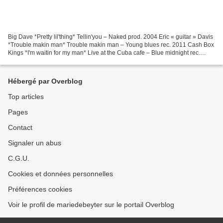
Big Dave *Pretty lil'thing* Tellin'you – Naked prod. 2004 Eric « guitar » Davis
*Trouble makin man* Trouble makin man – Young blues rec. 2011 Cash Box
Kings *I'm waitin for my man* Live at the Cuba cafe – Blue midnight rec.
2009 Trampled Under Foot *Bad...
Hébergé par Overblog
Top articles
Pages
Contact
Signaler un abus
C.G.U.
Cookies et données personnelles
Préférences cookies
Voir le profil de mariedebeyter sur le portail Overblog