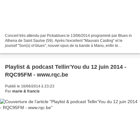
Concert très attendu par Pickablues le 13/06/2014 programmé par Blues in
Athena de Saint Saulve (59). Après l'excellent "Mauvais Casting" et le
jouissif "Son(s) of blues", nouvel opus de la bande à Manu, enfin le
phénomène se manifeste dans notre région....
Playlist & podcast Tellin'You du 12 juin 2014 -
RQC95FM - www.rqc.be
Publié le 16/06/2014 à 23:23
Par
marie & francis