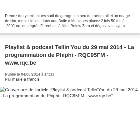
Prenez du rythm'n blues sorti du garage, un peu de rock'n roll et un nuage
de ska, mettez le tout dans une Boîte à Musiques placez 2 fois 50 mn à
-20°C ou, en degrés Farenheit, à Nine Below Zero et dégustez les yeux
fermés et les oreilles béantes ce britannique...
Playlist & podcast Tellin'You du 29 mai 2014 - La
programmation de Phiphi - RQC95FM -
www.rqc.be
Publié le 04/06/2014 à 14:33
Par
marie & francis