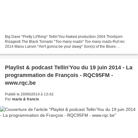
Big Dave *Pretty Lil'thing* Tellin'You-Naked production 2004 Thorbjorn
Risager& The Black Tornado *Too many roads* Too many roads-Ruf rec.
2014 Manu Lanvin *Ain't gonna be your dawg* Son(s) of the Blues-
Verycords 2014 Tracy Chapman *Give me one reason*...
Playlist & podcast Tellin'You du 19 juin 2014 - La
programmation de François - RQC95FM -
www.rqc.be
Publié le 20/06/2014 à 13:42
Par
marie & francis