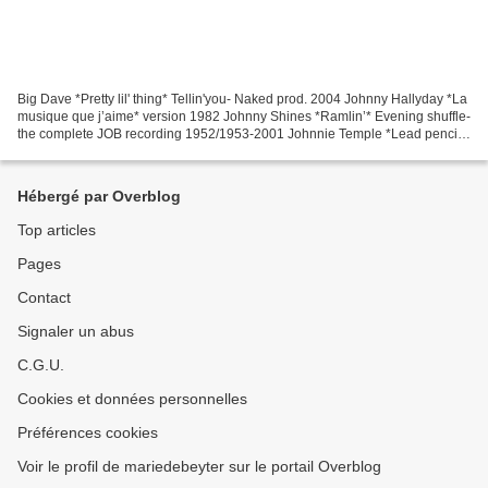
Big Dave *Pretty lil' thing* Tellin'you- Naked prod. 2004 Johnny Hallyday *La
musique que j’aime* version 1982 Johnny Shines *Ramlin’* Evening shuffle-
the complete JOB recording 1952/1953-2001 Johnnie Temple *Lead pencil
blues* The roots of Robert Johnson-Yazoo-2005...
Hébergé par Overblog
Top articles
Pages
Contact
Signaler un abus
C.G.U.
Cookies et données personnelles
Préférences cookies
Voir le profil de mariedebeyter sur le portail Overblog