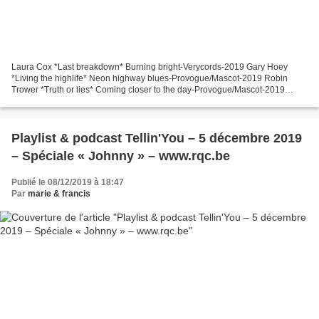
Laura Cox *Last breakdown* Burning bright-Verycords-2019 Gary Hoey
*Living the highlife* Neon highway blues-Provogue/Mascot-2019 Robin
Trower *Truth or lies* Coming closer to the day-Provogue/Mascot-2019
Biscuit Miller and the Mix *Here Kitty Kitty* Chicken...
Playlist & podcast Tellin'You – 5 décembre 2019
– Spéciale « Johnny » – www.rqc.be
Publié le 08/12/2019 à 18:47
Par
marie & francis