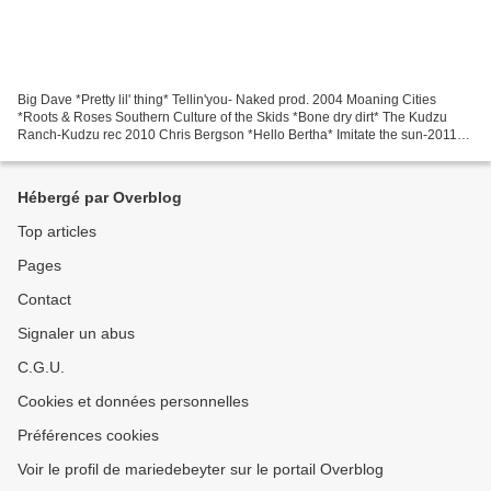
Big Dave *Pretty lil' thing* Tellin'you- Naked prod. 2004 Moaning Cities
*Roots & Roses Southern Culture of the Skids *Bone dry dirt* The Kudzu
Ranch-Kudzu rec 2010 Chris Bergson *Hello Bertha* Imitate the sun-2011
Johnny Mastro & Mama’s Boys *Snake Doctor*...
Hébergé par Overblog
Top articles
Pages
Contact
Signaler un abus
C.G.U.
Cookies et données personnelles
Préférences cookies
Voir le profil de mariedebeyter sur le portail Overblog