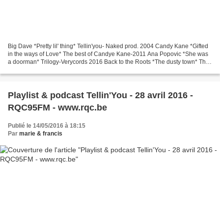
Big Dave *Pretty lil' thing* Tellin'you- Naked prod. 2004 Candy Kane *Gifted
in the ways of Love* The best of Candye Kane-2011 Ana Popovic *She was
a doorman* Trilogy-Verycords 2016 Back to the Roots *The dusty town* The
man behind the guitar-Autoprod...
Playlist & podcast Tellin'You - 28 avril 2016 -
RQC95FM - www.rqc.be
Publié le 14/05/2016 à 18:15
Par
marie & francis