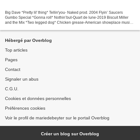
Big Dave *Pretty lil' thing* Tellin'you- Naked prod. 2004 Flyin’ Saucers
Gumbo Special *Gonna roll* Nothin’but-Quart de lune-2019 Biscuit Miller
and the Mix *Two legged dog* Chicken grease-American showplace music-
2019 Biscuit Miller and the Mix *Chicken...
Hébergé par Overblog
Top articles
Pages
Contact
Signaler un abus
C.G.U.
Cookies et données personnelles
Préférences cookies
Voir le profil de mariedebeyter sur le portail Overblog
Créer un blog sur Overblog