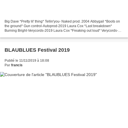
Big Dave *Pretty lil' thing* Tellin'you- Naked prod. 2004 Abbygail *Boots on
the ground* Gun control-Autoprod-2019 Laura Cox *Last breakdown*
Burning Bright-Verycords-2019 Laura Cox *Freaking out loud* Verycords-
2019 Nico Duportal & the Sparks *No hate,...
BLAUBLUES Festival 2019
Publié le 11/11/2019 à 18:08
Par
francis