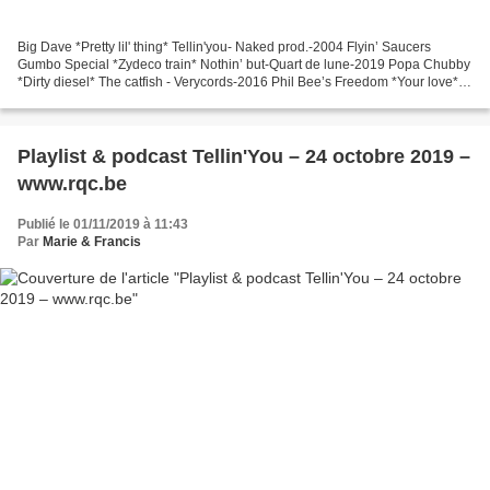
Big Dave *Pretty lil' thing* Tellin'you- Naked prod.-2004 Flyin’ Saucers
Gumbo Special *Zydeco train* Nothin’ but-Quart de lune-2019 Popa Chubby
*Dirty diesel* The catfish - Verycords-2016 Phil Bee’s Freedom *Your love*
Home-Sonic rendez-vous-2019 Black...
Playlist & podcast Tellin'You – 24 octobre 2019 –
www.rqc.be
Publié le 01/11/2019 à 11:43
Par
Marie & Francis