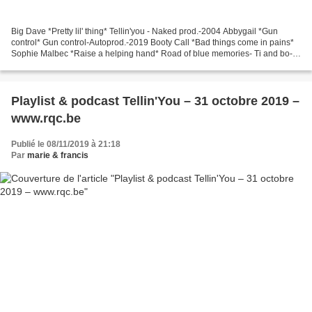
Big Dave *Pretty lil' thing* Tellin'you - Naked prod.-2004 Abbygail *Gun
control* Gun control-Autoprod.-2019 Booty Call *Bad things come in pains*
Sophie Malbec *Raise a helping hand* Road of blue memories- Ti and bo-
2017 Kat Riggins *Tightrope* In the...
Playlist & podcast Tellin'You – 31 octobre 2019 –
www.rqc.be
Publié le 08/11/2019 à 21:18
Par
marie & francis