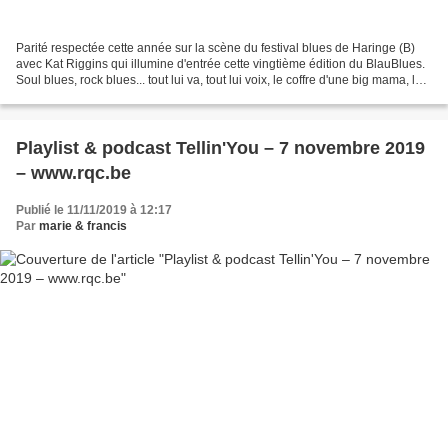
Parité respectée cette année sur la scène du festival blues de Haringe (B)
avec Kat Riggins qui illumine d'entrée cette vingtième édition du BlauBlues.
Soul blues, rock blues... tout lui va, tout lui voix, le coffre d'une big mama, le
minois d'une big...
Playlist & podcast Tellin'You – 7 novembre 2019
– www.rqc.be
Publié le 11/11/2019 à 12:17
Par
marie & francis