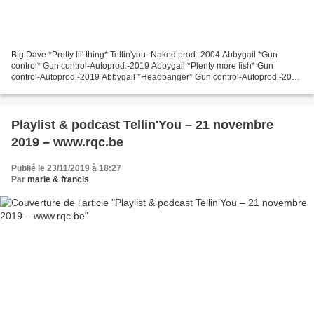
Big Dave *Pretty lil' thing* Tellin'you- Naked prod.-2004 Abbygail *Gun
control* Gun control-Autoprod.-2019 Abbygail *Plenty more fish* Gun
control-Autoprod.-2019 Abbygail *Headbanger* Gun control-Autoprod.-2019
Abbygail *I feel so bad* Gun control-Autoprod.-2019...
Playlist & podcast Tellin'You – 21 novembre
2019 – www.rqc.be
Publié le 23/11/2019 à 18:27
Par
marie & francis