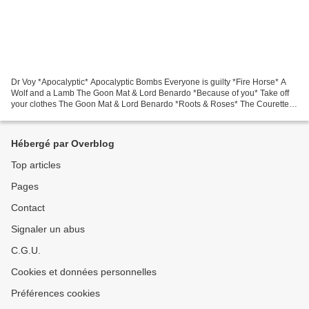
Dr Voy *Apocalyptic* Apocalyptic Bombs Everyone is guilty *Fire Horse* A
Wolf and a Lamb The Goon Mat & Lord Benardo *Because of you* Take off
your clothes The Goon Mat & Lord Benardo *Roots & Roses* The Courettes
*Time is ticking* We are the Courettes...
Hébergé par Overblog
Top articles
Pages
Contact
Signaler un abus
C.G.U.
Cookies et données personnelles
Préférences cookies