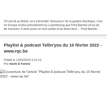
S'il est né au Brésil, où il est tombé "amoureux" de la guitare électrique, c'est
en Europe et plus précisément au Luxembourg que Fred Barreto vit sa vie
de musicien. Il aime jouer un rock solide et du blues brut..... Fred Barreto
Group - line-up Fred...
Playlist & podcast Tellin'you du 10 février 2022 -
www.rqc.be
Publié le 13/02/2022 à 21:12
Par
marie & francis