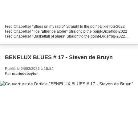
Fred Chapellier *Blues on my radio* Straight to the point-Dixiefrog-2022
Fred Chapellier *I’de rather be alone* Straight to the point-Dixiefrog-2022
Fred Chapellier *Basketfull of blues* Straight to the point-Dixiefrog-2022
Popa Chubby *Tonight I’m gonna...
BENELUX BLUES # 17 - Steven de Bruyn
Publié le 04/02/2022 à 15:54
Par
mariedebeyter