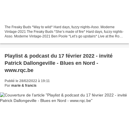
The Freaky Buds *Way to wild* Hard days, fuzzy nights-Asso. Moderne
Vintage-2021 The Freaky Buds *She’s made of fire* Hard days, fuzzy nights-
Asso. Moderne Vintage-2021 Ben Poole *Let’s go upstairs* Live at the Royal
Albert Hall-Manhaton rec.-2014 Ina...
Playlist & podcast du 17 février 2022 - invité
Patrick Dallongeville - Blues en Nord -
www.rqc.be
Publié le 28/02/2022 à 19:11
Par
marie & francis