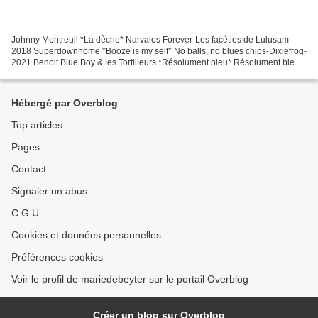
Johnny Montreuil *La dèche* Narvalos Forever-Les facéties de Lulusam-
2018 Superdownhome *Booze is my self* No balls, no blues chips-Dixiefrog-
2021 Benoit Blue Boy & les Tortilleurs *Résolument bleu* Résolument bleu-
Tempo rec.-2020 Mac Arnold & Plate Full...
Hébergé par Overblog
Top articles
Pages
Contact
Signaler un abus
C.G.U.
Cookies et données personnelles
Préférences cookies
Voir le profil de mariedebeyter sur le portail Overblog
Créer un blog sur Overblog