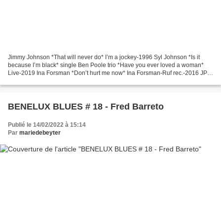
Jimmy Johnson *That will never do* I’m a jockey-1996 Syl Johnson *Is it
because I’m black* single Ben Poole trio *Have you ever loved a woman*
Live-2019 Ina Forsman *Don’t hurt me now* Ina Forsman-Ruf rec.-2016 JP
Bimeni & the Black Blets *Not in my name*...
BENELUX BLUES # 18 - Fred Barreto
Publié le 14/02/2022 à 15:14
Par
mariedebeyter