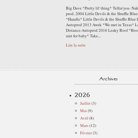
Big Dave *Pretty lil' thing* Tellin'you- Na
prod. 2004 Little Devils & the Shuffle Blu
*Handle* Little Devils & the Shuffle Blue 
Autoprod 2013 Awek *We met in Texas* 
Distance-Autoprod 2016 Leaky Roof *Boo
aint for baby* Take...
Lire la suite
Archives
2026
Juillet
(3)
Mai
(9)
Avril
(8)
Mars
(12)
Février
(3)