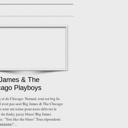
 James & The
cago Playboys
ig et de Chicago. Normal, tout est big là-
il n'est pas seul Big James & The Chicago
 sont sur scène pour nous délivrer le
r du funky jazzy blues! Big James
le: "You like the blues" Tous répondent:
hhhhhh!"...