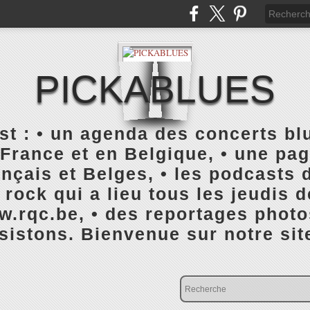
PICKABLUES
 : • un agenda des concerts blu
France et en Belgique, • une pa
ançais et Belges, • les podcasts d
rock qui a lieu tous les jeudis 
rqc.be, • des reportages photo
istons. Bienvenue sur notre sit