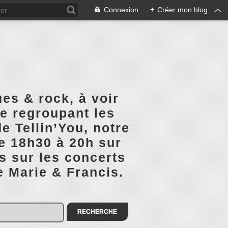
Connexion
+
Créer mon blog
es & rock, à voir
ge regroupant les
e Tellin’You, notre
de 18h30 à 20h sur
s sur les concerts
e Marie & Francis.