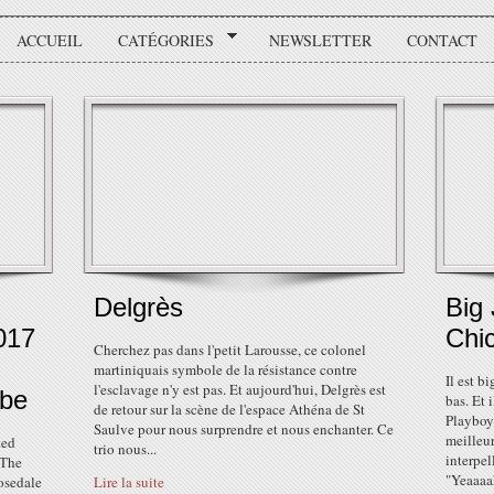
ACCUEIL
CATÉGORIES
NEWSLETTER
CONTACT
Delgrès
Big
2017
Chi
Cherchez pas dans l'petit Larousse, ce colonel
martiniquais symbole de la résistance contre
Il est b
l'esclavage n'y est pas. Et aujourd'hui, Delgrès est
be
bas. Et 
de retour sur la scène de l'espace Athéna de St
Playboys
Saulve pour nous surprendre et nous enchanter. Ce
meilleu
ked
trio nous...
interpel
 The
"Yeaaaa
osedale
Lire la suite