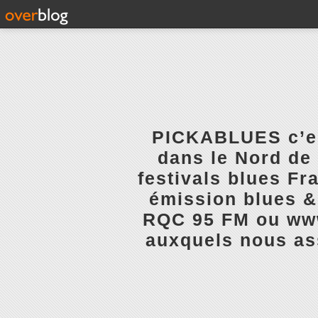
PICKABLUES c’est
dans le Nord de 
festivals blues Fr
émission blues & 
RQC 95 FM ou www.
auxquels nous ass