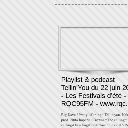
Playlist & podcast
Tellin'You du 22 juin 
- Les Festivals d’été -
RQC95FM - www.rqc.
Big Dave *Pretty lil' thing* Tellin'you- Na
prod. 2004 Imperial Crowns *The calling*
calling-Dixiefrog/Borderline blues 2016 R