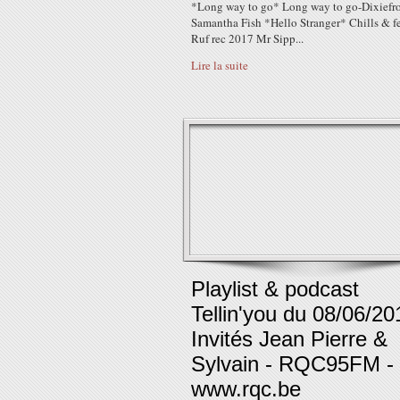
*Long way to go* Long way to go-Dixiefr
Samantha Fish *Hello Stranger* Chills & fe
Ruf rec 2017 Mr Sipp...
Lire la suite
Playlist & podcast
Tellin'you du 08/06/20
Invités Jean Pierre &
Sylvain - RQC95FM -
www.rqc.be