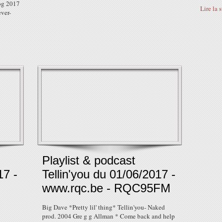
og 2017
Lire la 
ver-
Playlist & podcast
17 -
Tellin'you du 01/06/2017 -
www.rqc.be - RQC95FM
Big Dave *Pretty lil' thing* Tellin'you- Naked
prod. 2004 Gre g g Allman * Come back and help