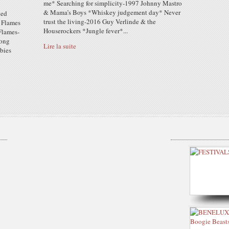
me* Searching for simplicity-1997 Johnny Mastro
& Mama’s Boys *Whiskey judgement day* Never
ked
trust the living-2016 Guy Verlinde & the
e Flames
Houserockers *Jungle fever*...
Flames-
Long
Lire la suite
bies