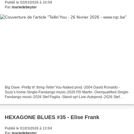
Publié le 02/03/2026 à 10:59
Par
mariedebeyter
Big Dave -Pretty lil’ thing-Tellin’You-Naked prod.-2004 David Ronaldo -
Suzy’s home-Single-Fandango music-2026 PD Martin -Overqualified-Single-
Fandango music-2026 Stef Paglia -Stand up!-Live-Autoprod.-2026 Stef
Paglia -Take me away-Live-Autoprod.-2026...
HEXAGONE BLUES #35 - Elise Frank
Publié le 01/03/2026 à 13:04
Par
mariedebeyter