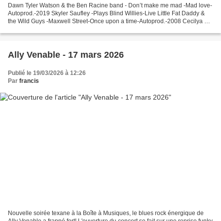
Dawn Tyler Watson & the Ben Racine band - Don’t make me mad -Mad love-
Autoprod.-2019 Skyler Saufley -Plays Blind Willies-Live Little Fat Daddy &
the Wild Guys -Maxwell Street-Once upon a time-Autoprod.-2008 Cecilya &
the Candy Kings- Parisian Mambo-Parisian...
Ally Venable - 17 mars 2026
Publié le 19/03/2026 à 12:26
Par
francis
Nouvelle soirée texane à la Boîte à Musiques, le blues rock énergique de
Ally Venable a frappé fort! L'ouverture du concert se fait sur une reprise funky