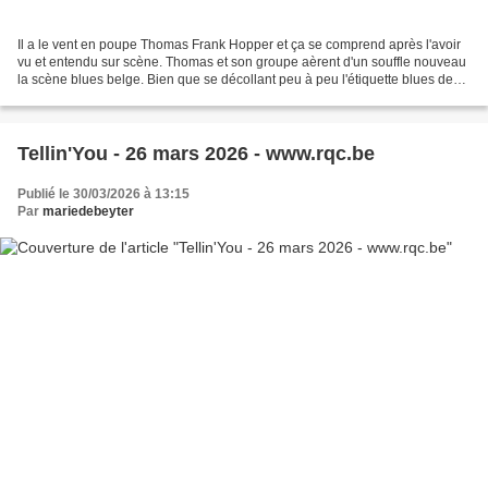
Il a le vent en poupe Thomas Frank Hopper et ça se comprend après l'avoir
vu et entendu sur scène. Thomas et son groupe aèrent d'un souffle nouveau
la scène blues belge. Bien que se décollant peu à peu l'étiquette blues de
ses débuts pour affirmer son...
Tellin'You - 26 mars 2026 - www.rqc.be
Publié le 30/03/2026 à 13:15
Par
mariedebeyter