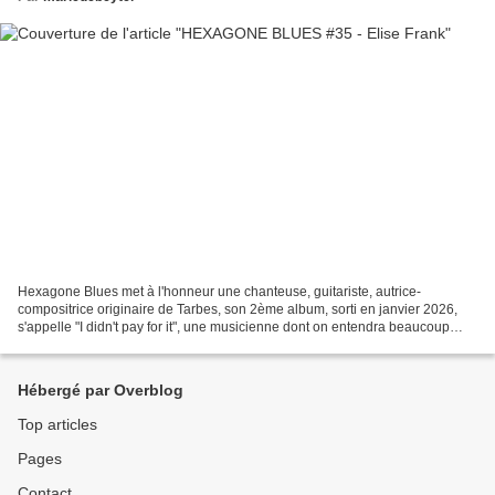
Hexagone Blues met à l'honneur une chanteuse, guitariste, autrice-
compositrice originaire de Tarbes, son 2ème album, sorti en janvier 2026,
s'appelle "I didn't pay for it", une musicienne dont on entendra beaucoup
parler en 2026.... Line-up : Elise Frank...
Hébergé par Overblog
Top articles
Pages
Contact