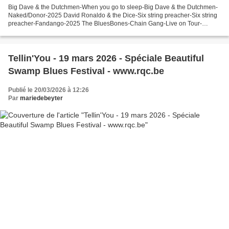
Big Dave & the Dutchmen-When you go to sleep-Big Dave & the Dutchmen-
Naked/Donor-2025 David Ronaldo & the Dice-Six string preacher-Six string
preacher-Fandango-2025 The BluesBones-Chain Gang-Live on Tour-
Naked/Donor-2024 Guy Verlinde & Tom Eylenbosch-Hard...
Tellin'You - 19 mars 2026 - Spéciale Beautiful
Swamp Blues Festival - www.rqc.be
Publié le 20/03/2026 à 12:26
Par
mariedebeyter