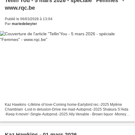
Tellin'You - 5 mars 2026 - spéciale "Femmes" -
www.rqc.be
Publié le 06/03/2026 à 13:04
Par
mariedebeyter
Kaz Hawkins -Lifeline of love-Coming home-Earlybird rec.-2025 Mylène
Chamblain -Lost in delusion-Drive me mad-Autoprod.-2025 Shakura S’Aida
-Keep it movin’-Single-Autoprod.-2025 Ally Venable - Brown liquor -Money &
Power-Ruf rec.-2025 Dawn Tyler Watson...
Kaz Hawkins - 01 mars 2026