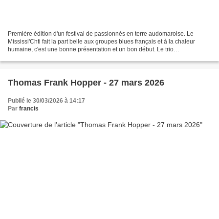
Première édition d'un festival de passionnés en terre audomaroise. Le
Mississi'Chti fait la part belle aux groupes blues français et à la chaleur
humaine, c'est une bonne présentation et un bon début. Le trio
Swampin'Blues avait la tâche ingrate d'assurer...
Thomas Frank Hopper - 27 mars 2026
Publié le 30/03/2026 à 14:17
Par
francis