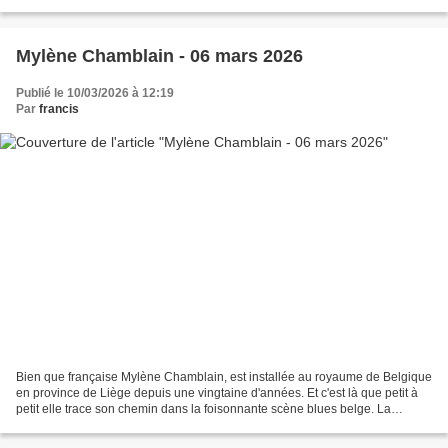
public! Sa partition est complète...
Mylène Chamblain - 06 mars 2026
Publié le 10/03/2026 à 12:19
Par
francis
Bien que française Mylène Chamblain, est installée au royaume de Belgique
en province de Liège depuis une vingtaine d'années. Et c'est là que petit à
petit elle trace son chemin dans la foisonnante scène blues belge. La
dénomination et le style americana,...