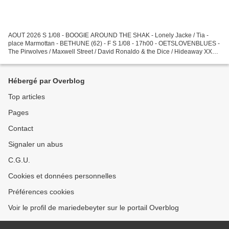
AOUT 2026 S 1/08 - BOOGIE AROUND THE SHAK - Lonely Jacke / Tia -
place Marmottan - BETHUNE (62) - F S 1/08 - 17h00 - OETSLOVENBLUES -
The Pirwolves / Maxwell Street / David Ronaldo & the Dice / Hideaway XXL /
The Rhumba Kings - WELLEN - B S 8/08 - 15H00...
Hébergé par Overblog
Top articles
Pages
Contact
Signaler un abus
C.G.U.
Cookies et données personnelles
Préférences cookies
Voir le profil de mariedebeyter sur le portail Overblog