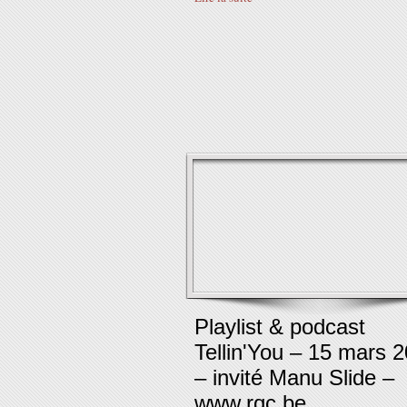
Playlist & podcast
Tellin'You – 15 mars 
– invité Manu Slide –
www.rqc.be