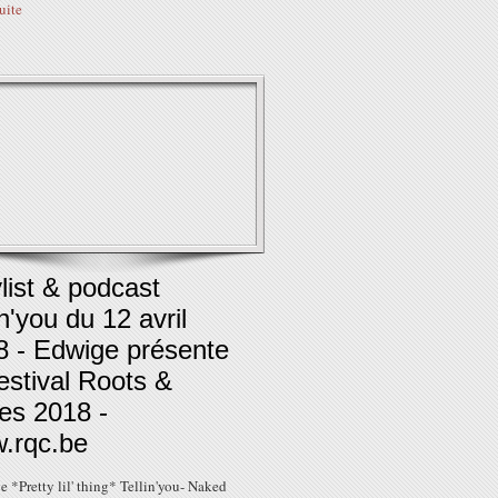
suite
list & podcast
in'you du 12 avril
8 - Edwige présente
estival Roots &
es 2018 -
.rqc.be
 *Pretty lil' thing* Tellin'you- Naked