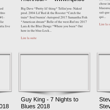
chose in
bluesro
ked
Big Dave *Pretty lil' thing* Tellin'you- Naked
sait que
ehto
prod. 2004 Lil’Red & the Rooster *Catch the
qui...
 #1-
train* Soul burnin’-Autoprod 2017 Samantha Fish
lie
*American dream* Belle of the west-Ruf rec 2017
Lire la 
tta live
Lara & the Bluz Dawgz *Where you been* Out
here in the blue-Lock...
Lire la suite
Guy King - 7 Nights to
Ste
2018
Blues 2018
Ste