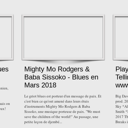
ues
Mighty Mo Rodgers &
Play
Baba Sissoko - Blues en
Tell
Mars 2018
www
unien,
Le griot blues est porteur d'un message de paix. Et
Big Dave
c'est bien ce qu'ont amené dans leurs étuis
prod. 2
mais on
d'instruments Mighty Mo Rodgers & Baba
Sky *Al
eux!
Sissoko, une musique porteuse de paix. "We must
Smith *
save the children of the world!" Au passage, une
2017 T
petite leçon de djembé...
Breaks 