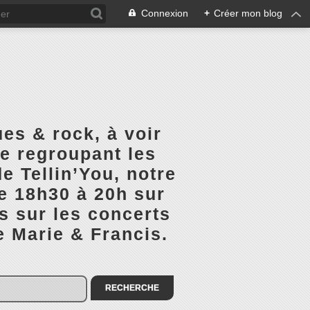
Connexion
+
Créer mon blog
es & rock, à voir
ge regroupant les
e Tellin’You, notre
de 18h30 à 20h sur
s sur les concerts
e Marie & Francis.