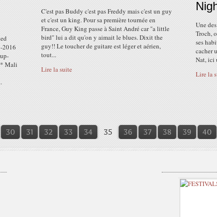
Nigh
C'est pas Buddy c'est pas Freddy mais c'est un guy
et c'est un king. Pour sa première tournée en
Une des 
France, Guy King passe à Saint André car "a little
Troch, o
bird" lui a dit qu'on y aimait le blues. Dixit the
ked
ses habi
guy!! Le toucher de guitare est léger et aérien,
p-2016
cacher 
tout...
up-
Nat, ici
* Mali
Lire la suite
Lire la 
.
10
20
30
31
32
33
34
35
36
37
38
39
40