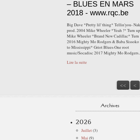
– BLUES EN MARS
2018 - www.rqc.be
Big Dave *Pretty lil' thing* Tellin'you- Na
prod. 2004 Mike Wheeler *Yeah !* Turn u
Mike Wheeler *Brand New Cadillac* Turn 
2016 Mighty Mo Rodgers & Baba Sissoko 
to Mississippi* Griot Blues-One root
music/Socadisc 2017 Mighty Mo Rodgers..
Lire la suite
<<
<
Archives
2026
Juillet
(3)
Mai
(9)