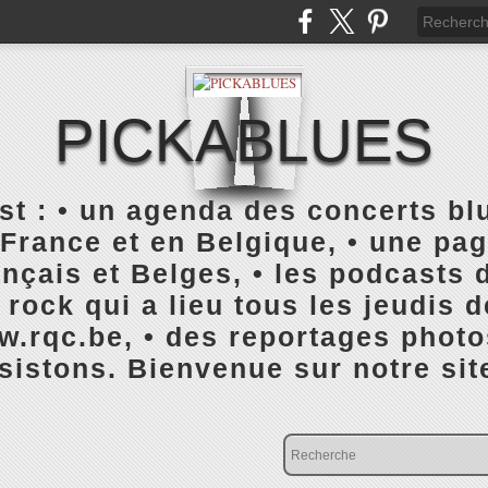
PICKABLUES
 : • un agenda des concerts blu
France et en Belgique, • une pa
ançais et Belges, • les podcasts d
rock qui a lieu tous les jeudis 
rqc.be, • des reportages photo
istons. Bienvenue sur notre sit