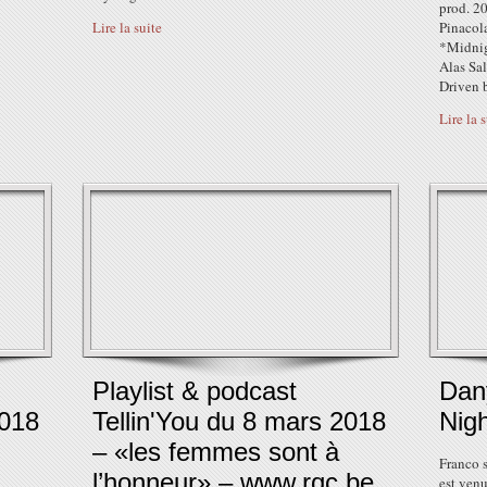
prod. 2
Lire la suite
Pinacol
*Midnig
Alas Sa
Driven 
Lire la 
Playlist & podcast
Dany
2018
Tellin'You du 8 mars 2018
Nigh
– «les femmes sont à
Franco s
l’honneur» – www.rqc.be
est venu