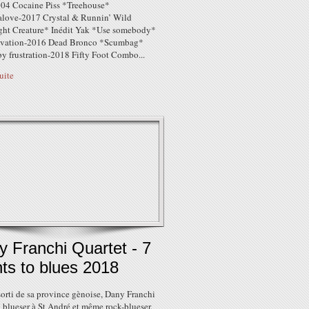
004 Cocaine Piss *Treehouse*
alove-2017 Crystal & Runnin’ Wild
ht Creature* Inédit Yak *Use somebody*
lvation-2016 Dead Bronco *Scumbag*
by frustration-2018 Fifty Foot Combo...
suite
 Franchi Quartet - 7
ts to blues 2018
orti de sa province gènoise, Dany Franchi
 blueser à St André et même rock-blueser,