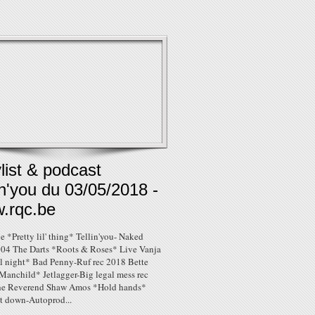
list & podcast
in'you du 03/05/2018 -
.rqc.be
 *Pretty lil' thing* Tellin'you- Naked
004 The Darts *Roots & Roses* Live Vanja
l night* Bad Penny-Ruf rec 2018 Bette
Manchild* Jetlagger-Big legal mess rec
he Reverend Shaw Amos *Hold hands*
it down-Autoprod...