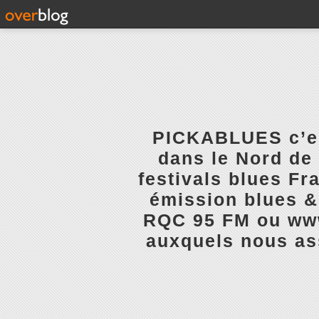
PICKABLUES c’est
dans le Nord de 
festivals blues Fr
émission blues & 
RQC 95 FM ou www.
auxquels nous ass