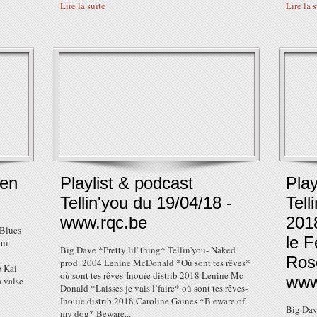
Lire la suite
Lire la 
 en
Playlist & podcast
Play
Tellin'you du 19/04/18 -
Tell
www.rqc.be
201
 Blues
le F
qui
Big Dave *Pretty lil' thing* Tellin'you- Naked
Ros
prod. 2004 Lenine McDonald *Où sont tes rêves*
e Kai
où sont tes rêves-Inouïe distrib 2018 Lenine Mc
www
a valse
Donald *Laisses je vais l’faire* où sont tes rêves-
Inouïe distrib 2018 Caroline Gaines *B eware of
Big Dave
my dog* Beware...