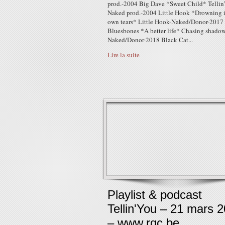
prod.-2004 Big Dave *Sweet Child* Tellin
Naked prod.-2004 Little Hook *Drowning 
own tears* Little Hook-Naked/Donor-2017
Bluesbones *A better life* Chasing shadow
Naked/Donor-2018 Black Cat...
Lire la suite
Playlist & podcast
Tellin'You – 21 mars 
– www.rqc.be