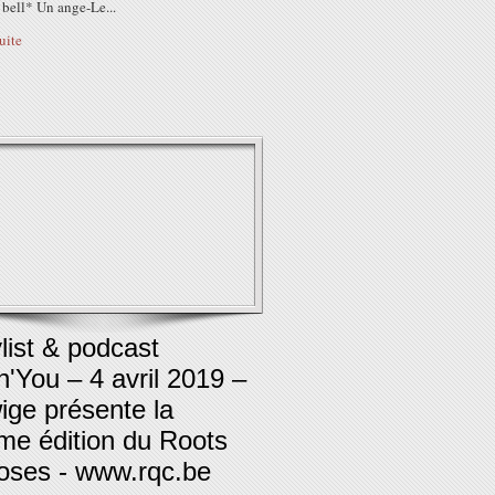
 bell* Un ange-Le...
suite
list & podcast
in'You – 4 avril 2019 –
ige présente la
me édition du Roots
oses - www.rqc.be