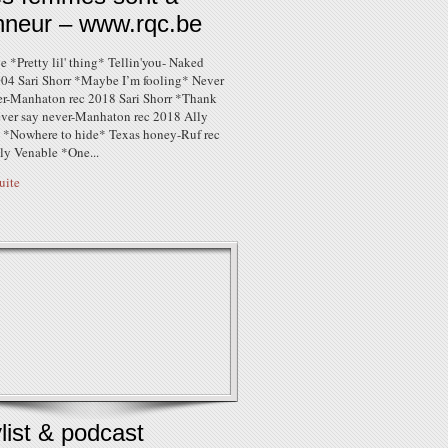
onneur – www.rqc.be
 *Pretty lil' thing* Tellin'you- Naked
004 Sari Shorr *Maybe I’m fooling* Never
er-Manhaton rec 2018 Sari Shorr *Thank
ver say never-Manhaton rec 2018 Ally
 *Nowhere to hide* Texas honey-Ruf rec
ly Venable *One...
suite
list & podcast