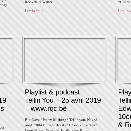
Rec.-2015 Walter...
*Chérie
pdogs
Lire la suite
Lire la 
Playlist & podcast
Play
19
Tellin'You – 25 avril 2019
Tell
es
– www.rqc.be
Edw
10è
Big Dave *Pretty lil' thing* Tellin'you- Naked
& R
prod. 2004 Boogie Beasts *I don’t know why*
ked
Deep-Naked/Donor 2019 Walking Blues