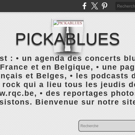
PICKABLUES
 : • un agenda des concerts blu
France et en Belgique, • une pa
ançais et Belges, • les podcasts d
rock qui a lieu tous les jeudis 
rqc.be, • des reportages photo
istons. Bienvenue sur notre sit