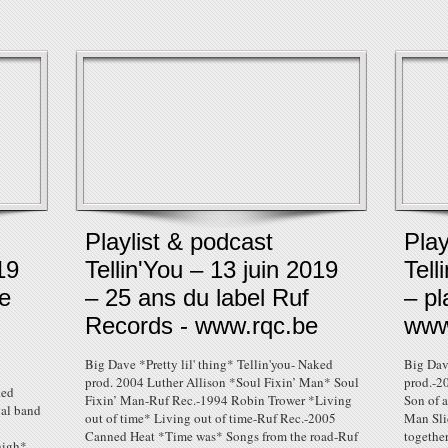
Playlist & podcast
Play
19
Tellin'You – 13 juin 2019
Tell
e
– 25 ans du label Ruf
– pl
Records - www.rqc.be
www
Big Dave *Pretty lil' thing* Tellin'you- Naked
Big Dave
prod. 2004 Luther Allison *Soul Fixin’ Man* Soul
prod.-2
ked
Fixin’ Man-Ruf Rec.-1994 Robin Trower *Living
Son of 
val band
out of time* Living out of time-Ruf Rec.-2005
Man Sli
Canned Heat *Time was* Songs from the road-Ruf
togethe
high*