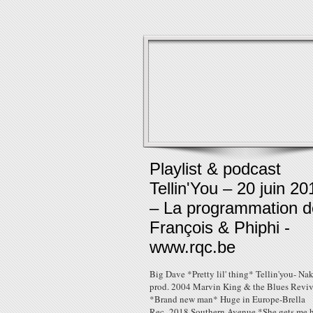
Playlist & podcast
Tellin'You – 20 juin 20
– La programmation d
François & Phiphi -
www.rqc.be
Big Dave *Pretty lil' thing* Tellin'you- Na
prod. 2004 Marvin King & the Blues Revi
*Brand new man* Huge in Europe-Brella
Rec.-2018 Southern Avenue *She gets me 