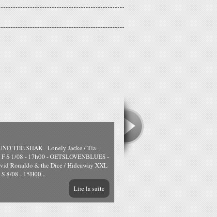
D THE SHAK - Lonely Jacke / Tia -
- F S 1/08 - 17h00 - OETSLOVENBLUES -
David Ronaldo & the Dice / Hideaway XXL
 8/08 - 15H00...
Lire la suite