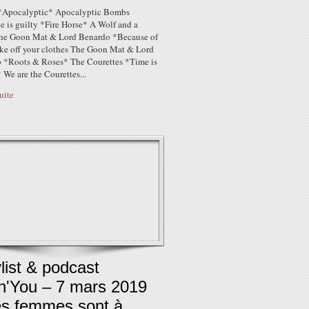
*Apocalyptic* Apocalyptic Bombs
e is guilty *Fire Horse* A Wolf and a
e Goon Mat & Lord Benardo *Because of
ke off your clothes The Goon Mat & Lord
 *Roots & Roses* The Courettes *Time is
 We are the Courettes...
suite
list & podcast
in'You – 7 mars 2019
es femmes sont à