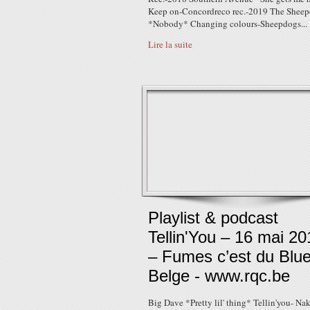
Keep on-Concordreco rec.-2019 The Shee
*Nobody* Changing colours-Sheepdogs...
Lire la suite
Playlist & podcast
Tellin'You – 16 mai 20
– Fumes c’est du Blu
Belge - www.rqc.be
Big Dave *Pretty lil' thing* Tellin'you- Na