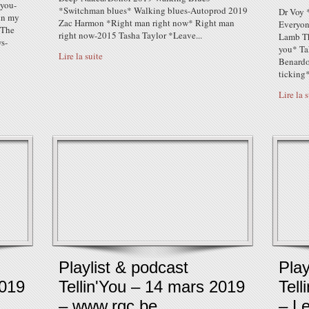
’you-
*Switchman blues* Walking blues-Autoprod 2019
Dr Voy 
in my
Zac Harmon *Right man right now* Right man
Everyon
 The
right now-2015 Tasha Taylor *Leave...
Lamb Th
s-
you* Ta
Lire la suite
Benardo
ticking*
Lire la 
Playlist & podcast
Play
2019
Tellin'You – 14 mars 2019
Tell
– www.rqc.be
– L