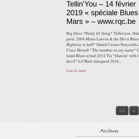
Tellin'You – 14 février
2019 « spéciale Blues
Mars » – www.rqc.be
Big Dave *Pretty lil' thing* Tellin'you- Na
prod. 2004 Manu Lanvin & the Devil Blue
Highway to hell* Grand Casino-Verycords
Cisco Herzaft *The number on my name* 
hand-Blues n’trad 2014 Tia *Dancin’ with 
devil* Lil’Bird-Autoprod 2016...
Lire la suite
<<
<
Archives