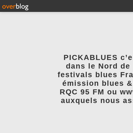
PICKABLUES c’est
dans le Nord de 
festivals blues Fr
émission blues & 
RQC 95 FM ou www.
auxquels nous ass