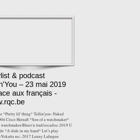
list & podcast
in'You – 23 mai 2019
ace aux français -
.rqc.be
 *Pretty lil' thing* Tellin'you- Naked
004 Cisco Herzaft *Son of a watchmaker*
a watchmaker-Blues’n trad/socadisc-2019 U
de *A slide in my hand* Let’s play
r-Yokatta rec.-2017 Lenny Lafargue