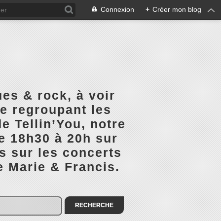
Connexion
+
Créer mon blog
es & rock, à voir
ge regroupant les
e Tellin’You, notre
de 18h30 à 20h sur
s sur les concerts
e Marie & Francis.