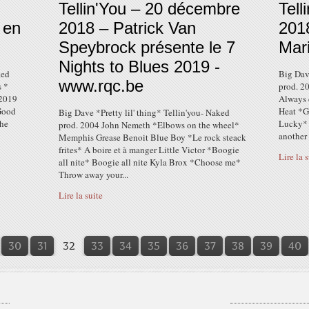
Tellin'You – 20 décembre
Tell
 en
2018 – Patrick Van
2018
Speybrock présente le 7
Mar
Nights to Blues 2019 -
ked
Big Dave
www.rqc.be
s *
prod. 2
 2019
Always 
Good
Heat *G
Big Dave *Pretty lil' thing* Tellin'you- Naked
the
Lucky* 
prod. 2004 John Nemeth *Elbows on the wheel*
another
Memphis Grease Benoit Blue Boy *Le rock steack
frites* A boire et à manger Little Victor *Boogie
Lire la 
all nite* Boogie all nite Kyla Brox *Choose me*
Throw away your...
Lire la suite
10
20
30
31
32
33
34
35
36
37
38
39
40