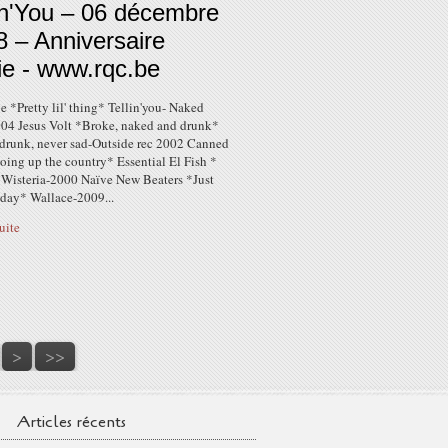
in'You – 06 décembre
 – Anniversaire
ie - www.rqc.be
 *Pretty lil' thing* Tellin'you- Naked
004 Jesus Volt *Broke, naked and drunk*
drunk, never sad-Outside rec 2002 Canned
oing up the country* Essential El Fish *
Wisteria-2000 Naïve New Beaters *Just
 day* Wallace-2009...
suite
50
>
>>
Articles récents