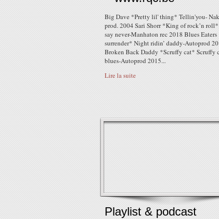
Big Dave *Pretty lil' thing* Tellin'you- Na
prod. 2004 Sari Shorr *King of rock’n roll
say never-Manhaton rec 2018 Blues Eaters
surrender* Night ridin’ daddy-Autoprod 2
Broken Back Daddy *Scruffy cat* Scruffy 
blues-Autoprod 2015...
Lire la suite
Playlist & podcast