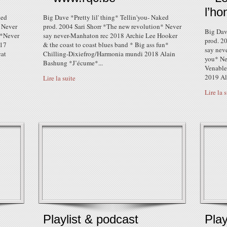
l’h
ked
Big Dave *Pretty lil' thing* Tellin'you- Naked
* Never
prod. 2004 Sari Shorr *The new revolution* Never
Big Dave
 *Never
say never-Manhaton rec 2018 Archie Lee Hooker
prod. 2
017
& the coast to coast blues band * Big ass fun*
say nev
cat
Chilling-Dixiefrog/Harmonia mundi 2018 Alain
you* Ne
Bashung *J’écume*...
Venable
2019 Al
Lire la suite
Lire la 
Playlist & podcast
Play