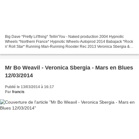
Big Dave *Pretty Lil'thing* Tellin'You - Naked production 2004 Hypnotic
Wheels *Northern France* Hypnotic Wheels-Autoprod 2014 Babajack *Rock
n' Roll Star* Running Man-Running Rooster Rec 2013 Veronica Sbergia &
Max De Bernardi *They ain't walking* Old...
Mr Bo Weavil - Veronica Sbergia - Mars en Blues
12/03/2014
Publié le 13/03/2014 à 16:17
Par
francis