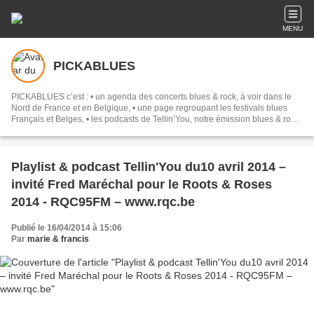
MENU
PICKABLUES
PICKABLUES c’est : • un agenda des concerts blues & rock, à voir dans le
Nord de France et en Belgique, • une page regroupant les festivals blues
Français et Belges, • les podcasts de Tellin’You, notre émission blues & rock
qui a lieu tous les jeudis de 18h30 à 20h sur RQC 95 FM ou www.rqc.be, •
des reportages photos sur les concerts auxquels nous assistons. Bienvenue
sur notre site Marie & Francis.
Playlist & podcast Tellin'You du10 avril 2014 –
invité Fred Maréchal pour le Roots & Roses
2014 - RQC95FM – www.rqc.be
Publié le 16/04/2014 à 15:06
Par
marie & francis