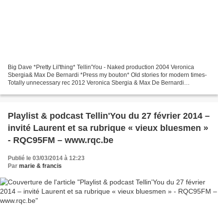
Big Dave *Pretty Lil'thing* Tellin'You - Naked production 2004 Veronica
Sbergia& Max De Bernardi *Press my bouton* Old stories for modern times-
Totally unnecessary rec 2012 Veronica Sbergia & Max De Bernardi
*Kentucky Blues* Old stories for modern times-Totally...
Playlist & podcast Tellin'You du 27 février 2014 –
invité Laurent et sa rubrique « vieux bluesmen »
- RQC95FM – www.rqc.be
Publié le 03/03/2014 à 12:23
Par
marie & francis