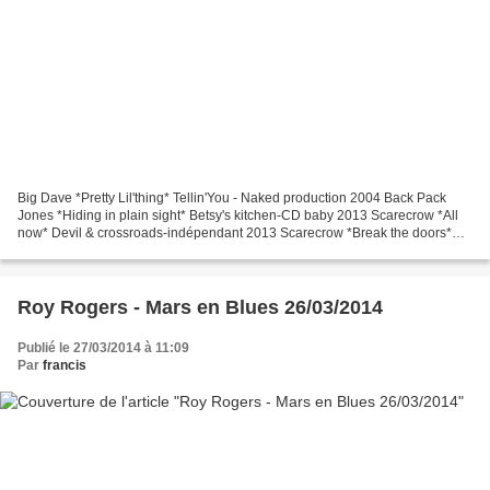
Big Dave *Pretty Lil'thing* Tellin'You - Naked production 2004 Back Pack
Jones *Hiding in plain sight* Betsy's kitchen-CD baby 2013 Scarecrow *All
now* Devil & crossroads-indépendant 2013 Scarecrow *Break the doors*
Devil & crossroads-indépendant 2013...
Roy Rogers - Mars en Blues 26/03/2014
Publié le 27/03/2014 à 11:09
Par
francis