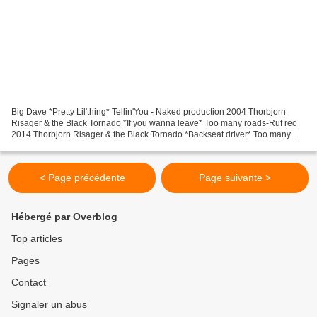
Big Dave *Pretty Lil'thing* Tellin'You - Naked production 2004 Thorbjorn
Risager & the Black Tornado *If you wanna leave* Too many roads-Ruf rec
2014 Thorbjorn Risager & the Black Tornado *Backseat driver* Too many
roads-Ruf rec 2014 Thorbjorn Risager...
< Page précédente
Page suivante >
Hébergé par Overblog
Top articles
Pages
Contact
Signaler un abus