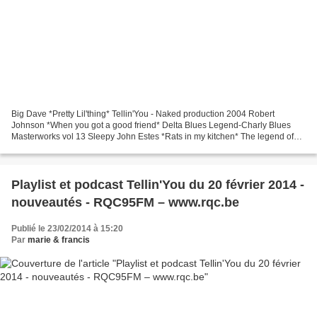
Big Dave *Pretty Lil'thing* Tellin'You - Naked production 2004 Robert
Johnson *When you got a good friend* Delta Blues Legend-Charly Blues
Masterworks vol 13 Sleepy John Estes *Rats in my kitchen* The legend of
Sleepy John Estes- Delmark rec. 1990 Sony...
Playlist et podcast Tellin'You du 20 février 2014 -
nouveautés - RQC95FM – www.rqc.be
Publié le 23/02/2014 à 15:20
Par
marie & francis