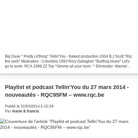
Big Dave * Pretty Lil'thing* Tellin'You - Naked production 2004 B.J Scott *Rip
the sack* Mudcakes - Columbia 1993 Rory Gallagher *Bullfrog blues* Let's
go to work- RCA 1998 ZZ Top *Gimme all your lovin ' * Eliminator- Warner
music 1983 Ted Nugent *Stranglehold*...
Playlist et podcast Tellin'You du 27 mars 2014 -
nouveautés - RQC95FM – www.rqc.be
Publié le 31/03/2014 à 15:39
Par
marie & francis