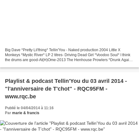
Big Dave *Pretty Lil'thing* Tellin'You - Naked production 2004 Little X
Monkeys *Mystic River* LP 2 titres- Driving Dead Girl *Voodoo Soul* I think
the drums are good-At(H)Ome-2013 The Henhouse Prowlers *Drunk Again*
Breaking Ground-cd baby-2013 White...
Playlist & podcast Tellin'You du 03 avril 2014 -
"l'anniversaire de T'chot" - RQC95FM -
www.rqc.be
Publié le 04/04/2014 à 11:16
Par
marie & francis