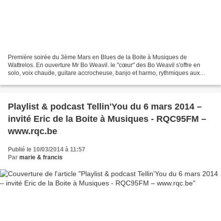
Première soirée du 3ème Mars en Blues de la Boite à Musiques de
Wattrelos. En ouverture Mr Bo Weavil. le "cœur" des Bo Weavil s'offre en
solo, voix chaude, guitare accrocheuse, banjo et harmo, rythmiques aux
pieds, Mr Bo Weavil déroule un blues personnel...
Playlist & podcast Tellin'You du 6 mars 2014 –
invité Eric de la Boite à Musiques - RQC95FM –
www.rqc.be
Publié le 10/03/2014 à 11:57
Par
marie & francis