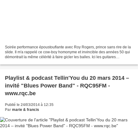
Soirée performance époustouflante avec Roy Rogers, prince sans rire de la
slide. Il m'a rappelé ce cow-boy homonyme et invincible des années 50 qui
démontrait la même célérité à faire gicler les balles. Ici les guitares
remplacent les colts et les notes...
Playlist & podcast Tellin'You du 20 mars 2014 –
invité "Blues Power Band" - RQC95FM -
www.rqc.be
Publié le 24/03/2014 à 12:35
Par
marie & francis