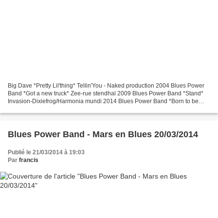
Big Dave *Pretty Lil'thing* Tellin'You - Naked production 2004 Blues Power
Band *Got a new truck* Zee-rue stendhal 2009 Blues Power Band *Stand*
Invasion-Dixiefrog/Harmonia mundi 2014 Blues Power Band *Born to be
bad* Invasion-Dixiefrog/Harmonia mundi...
Blues Power Band - Mars en Blues 20/03/2014
Publié le 21/03/2014 à 19:03
Par
francis