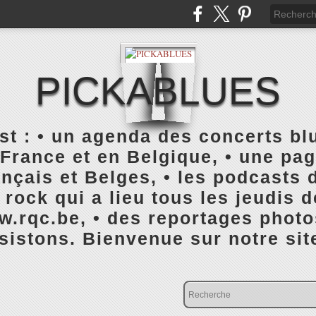
PICKABLUES
 : • un agenda des concerts blu
France et en Belgique, • une pa
ançais et Belges, • les podcasts d
rock qui a lieu tous les jeudis 
rqc.be, • des reportages photo
istons. Bienvenue sur notre sit