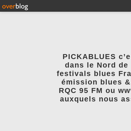
PICKABLUES c’est
dans le Nord de 
festivals blues Fr
émission blues & 
RQC 95 FM ou www.
auxquels nous ass