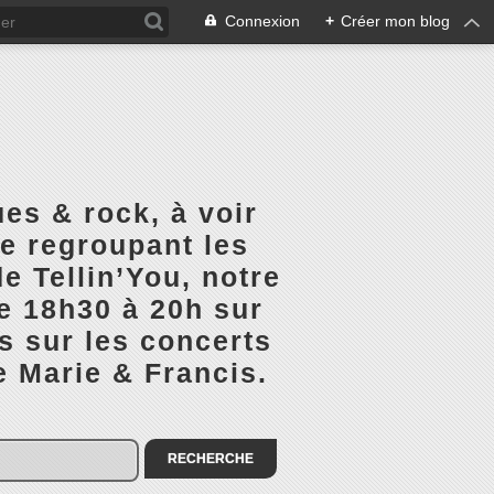
Connexion
+
Créer mon blog
es & rock, à voir
ge regroupant les
e Tellin’You, notre
de 18h30 à 20h sur
s sur les concerts
e Marie & Francis.