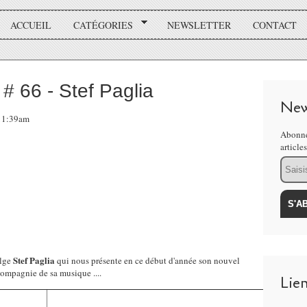
ACCUEIL
CATÉGORIES
NEWSLETTER
CONTACT
66 - Stef Paglia
New
 11:39am
Abonne
article
Email
Stef Paglia
elge
qui nous présente en ce début d'année son nouvel
compagnie de sa musique ....
Lie