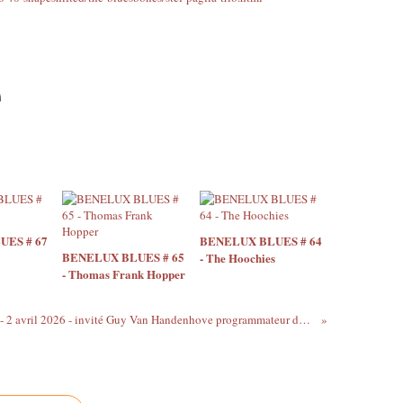
ES # 67
BENELUX BLUES # 64
BENELUX BLUES # 65
- The Hoochies
- Thomas Frank Hopper
Tellin'You - 2 avril 2026 - invité Guy Van Handenhove programmateur du Roots & Roses - www.rqc.be