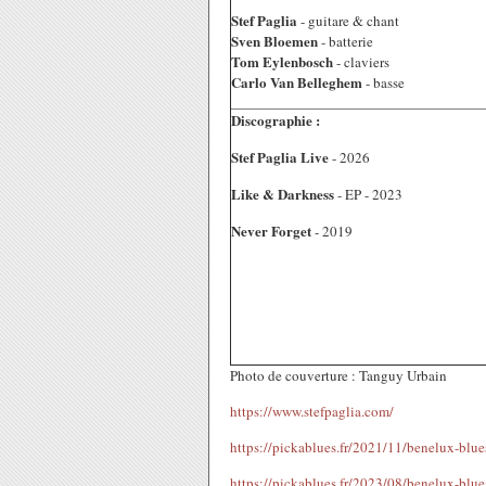
Stef Paglia
- guitare & chant
Sven Bloemen
- batterie
Tom Eylenbosch
- claviers
Carlo Van Belleghem
- basse
Discographie :
Stef Paglia Live
- 2026
Like & Darkness
- EP - 2023
Never Forget
- 2019
Photo de couverture : Tanguy Urbain
https://www.stefpaglia.com/
https://pickablues.fr/2021/11/benelux-blue
https://pickablues.fr/2023/08/benelux-blue