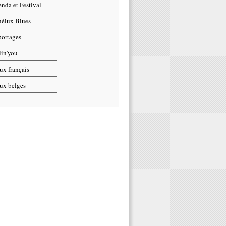
nda et Festival
élux Blues
ortages
lin'you
ux français
ux belges