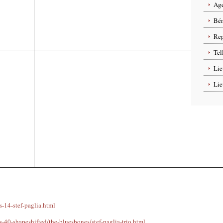
Age
Bén
Rep
Tel
Lie
Lie
s-14-stef-paglia.html
s-40-shapeshifted/the-bluesbones/stef-paglia-trio.html