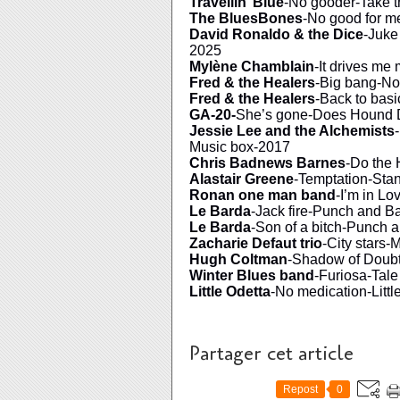
Travellin’ Blue
-No gooder-Take 
The BluesBones
-No good for m
David Ronaldo & the Dice
-Juke
2025
Mylène Chamblain
-It drives m
Fred & the Healers
-Big bang-No
Fred & the Healers
-Back to bas
GA-20-
She’s gone-Does Hound Do
Jessie Lee and the Alchemists
Music box-2017
Chris Badnews Barnes
-Do the 
Alastair Greene
-Temptation-Stan
Ronan one man band
-I’m in Lo
Le Barda
-Jack fire-Punch and Ba
Le Barda
-Son of a bitch-Punch a
Zacharie Defaut trio
-City stars-
Hugh Coltman
-Shadow of Doubt-
Winter Blues band
-Furiosa-Tale 
Little Odetta
-No medication-Little
Partager cet article
Repost
0