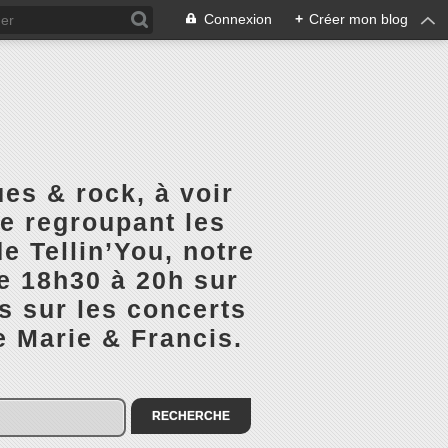
Connexion
+
Créer mon blog
es & rock, à voir
ge regroupant les
e Tellin’You, notre
de 18h30 à 20h sur
s sur les concerts
e Marie & Francis.