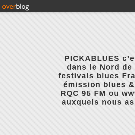
PICKABLUES c’est
dans le Nord de 
festivals blues Fr
émission blues & 
RQC 95 FM ou www.
auxquels nous ass