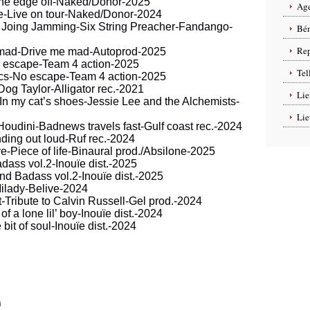
the edge off-Naked/Donor-2025
Age
e-Live on tour-Naked/Donor-2024
 Joing Jamming-Six String Preacher-Fandango-
Bén
Rep
e mad-Drive me mad-Autoprod-2025
 escape-Team 4 action-2025
Tel
ics-No escape-Team 4 action-2025
g Taylor-Alligator rec.-2021
Lie
-In my cat’s shoes-Jessie Lee and the Alchemists-
Lie
Houdini-Badnews travels fast-Gulf coast rec.-2024
ding out loud-Ruf rec.-2024
ve-Piece of life-Binaural prod./Absilone-2025
dass vol.2-Inouïe dist.-2025
nd Badass vol.2-Inouïe dist.-2025
Milady-Belive-2024
Tribute to Calvin Russell-Gel prod.-2024
of a lone lil’ boy-Inouïe dist.-2024
 bit of soul-Inouïe dist.-2024