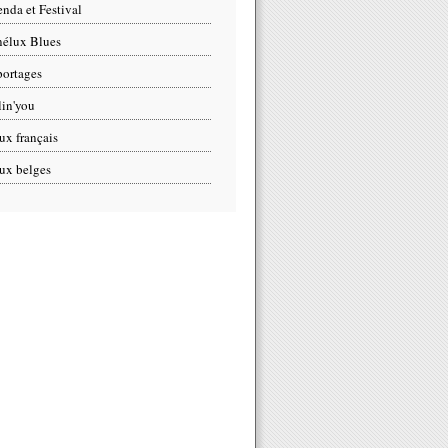
nda et Festival
élux Blues
ortages
lin'you
ux français
ux belges