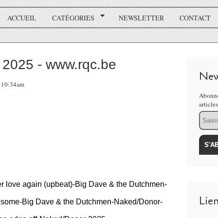
ACCUEIL
CATÉGORIES
NEWSLETTER
CONTACT
il 2025 - www.rqc.be
New
, 10:34am
Abonne
article
Email
r love again (upbeat)-Big Dave & the Dutchmen-
Lie
esome-Big Dave & the Dutchmen-Naked/Donor-