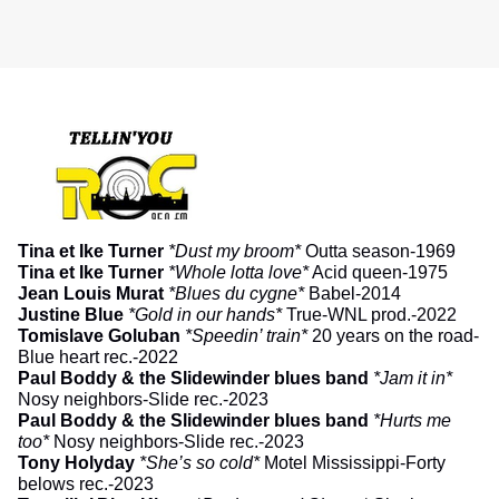
Tina et Ike Turner
*Dust my broom*
Outta season-1969
Tina et Ike Turner
*Whole lotta love*
Acid queen-1975
Jean Louis Murat
*Blues du cygne*
Babel-2014
Justine Blue
*Gold in our hands*
True-WNL prod.-2022
Tomislave Goluban
*Speedin’ train*
20 years on the road-
Blue heart rec.-2022
Paul Boddy & the Slidewinder blues band
*Jam it in*
Nosy neighbors-Slide rec.-2023
Paul Boddy & the Slidewinder blues band
*Hurts me
too
*
Nosy neighbors-Slide rec.-2023
Tony Holyday
*She’s so cold*
Motel Mississippi-Forty
belows rec.-2023