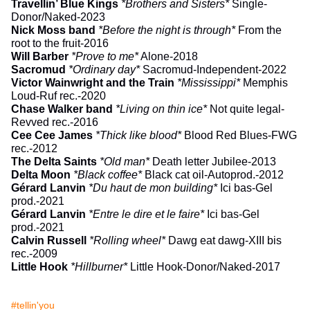
Travellin’ Blue Kings
*Brothers and Sisters*
Single-
Donor/Naked-2023
Nick Moss band
*Before the night is through*
From the
root to the fruit-2016
Will Barber
*Prove to me*
Alone-2018
Sacromud
*Ordinary day*
Sacromud-Independent-2022
Victor Wainwright and the Train
*Mississippi*
Memphis
Loud-Ruf rec.-2020
Chase Walker band
*Living on thin ice*
Not quite legal-
Revved rec.-2016
Cee Cee James
*Thick like blood*
Blood Red Blues-FWG
rec.-2012
The Delta Saints
*Old man*
Death letter Jubilee-2013
Delta Moon
*Black coffee*
Black cat oil-Autoprod.-2012
Gérard Lanvin
*Du haut de mon building*
Ici bas-Gel
prod.-2021
Gérard Lanvin
*Entre le dire et le faire
*
Ici bas-Gel
prod.-2021
Calvin Russell
*Rolling wheel*
Dawg eat dawg-XIII bis
rec.-2009
Little Hook
*Hillburner*
Little Hook-Donor/Naked-2017
#tellin'you