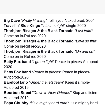
Big Dave
*Pretty lil' thing*
Tellin'you-Naked prod.-2004
Travellin’ Blue Kings
*Into the night*
single-2020
Thorbjorn Risager & the Black Tornado
*Last train*
Come on in-Ruf rec-2020
Thorbjorn Risager & the Black Tornado
*
Love so fine
*
Come on in-Ruf rec-2020
Thorbjorn Risager & the Black Tornado
*On and on*
Come on in-Ruf rec-2020
Betty Fox band
*I green light*
Peace in pieces-Autoprod-
2020
Betty Fox band
*Peace in pieces*
Peace in pieces-
Autoprod-2020
Barefoot Iano
*Under the jetstream*
Keep it simple-
Autoprod-2019
Bourbon Street
*Down in New Orleans*
Stop and listen-
Autoprod-2019
Popa Chubby
*It’s a mighty hard road*
It’s a mighty hard