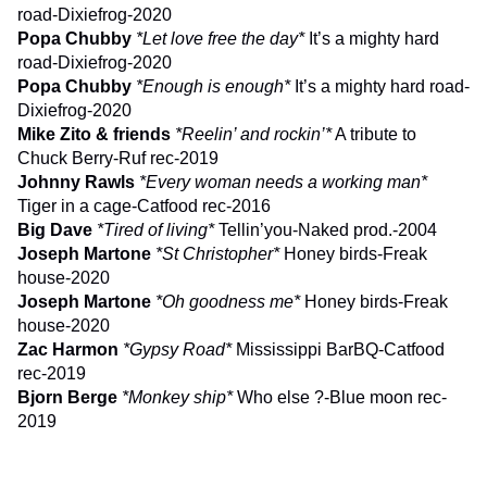
road-Dixiefrog-2020
Popa Chubby
*Let love free the day*
It’s a mighty hard
road-Dixiefrog-2020
Popa Chubby
*
Enough is enough*
It’s a mighty hard road-
Dixiefrog-2020
Mike Zito & friends
*
Reelin’ and rockin’*
A tribute to
Chuck Berry-Ruf rec-2019
Johnny Rawls
*Every woman needs a working man*
Tiger in a cage-Catfood rec-2016
Big Dave
*Tired of living*
Tellin’you-Naked prod.-2004
Joseph Martone
*St Christopher*
Honey birds-Freak
house-2020
Joseph Martone
*Oh goodness me*
Honey birds-Freak
house-2020
Zac Harmon
*Gypsy Road*
Mississippi BarBQ-Catfood
rec-2019
Bjorn Berge
*Monkey ship*
Who else ?-Blue moon rec-
2019