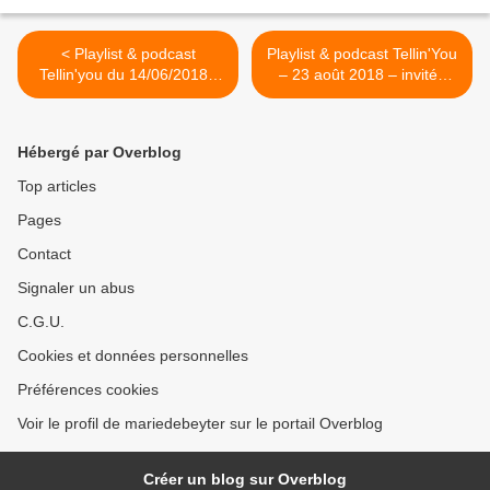
< Playlist & podcast
Playlist & podcast Tellin'You
Tellin'you du 14/06/2018 -
– 23 août 2018 – invités
Spéciale Blues Belge-
Etienne et Hugues du Old
www.rqc.be
Roger Blues band pour
présenter la 1ère Nuit du
Hébergé par Overblog
Blues du Red Studio -
www.rqc.be >
Top articles
Pages
Contact
Signaler un abus
C.G.U.
Cookies et données personnelles
Préférences cookies
Voir le profil de mariedebeyter sur le portail Overblog
Créer un blog sur Overblog