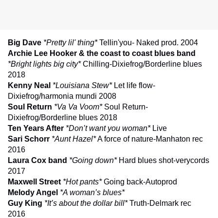
Big Dave
*Pretty lil' thing*
Tellin'you- Naked prod. 2004
Archie Lee Hooker & the coast to coast blues band
*Bright lights big city*
Chilling-Dixiefrog/Borderline blues
2018
Kenny Neal
*Louisiana Stew*
Let life flow-
Dixiefrog/harmonia mundi 2008
Soul Return
*Va Va Voom*
Soul Return-
Dixiefrog/Borderline blues 2018
Ten Years After
*Don’t want you woman*
Live
Sari Schorr
*Aunt Hazel*
A force of nature-Manhaton rec
2016
Laura Cox band
*Going down*
Hard blues shot-verycords
2017
Maxwell Street
*Hot pants*
Going back-Autoprod
Melody Angel
*A woman’s blues*
Guy King
*It’s about the dollar bill*
Truth-Delmark rec
2016