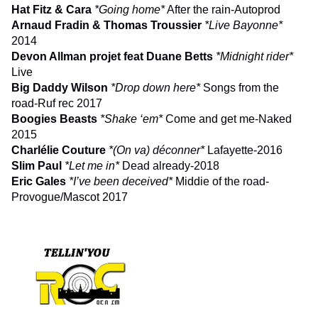
Hat Fitz & Cara
*
Going home*
After the rain-Autoprod
Arnaud Fradin & Thomas Troussier
*Live Bayonne*
2014
Devon Allman projet feat Duane Betts
*Midnight rider*
Live
Big Daddy Wilson
*Drop down here*
Songs from the
road-Ruf rec 2017
Boogies Beasts
*Shake ‘em*
Come and get me-Naked
2015
Charlélie Couture
*(On va) déconner*
Lafayette-2016
Slim Paul
*Let me in*
Dead already-2018
Eric Gales
*I’ve been deceived*
Middie of the road-
Provogue/Mascot 2017