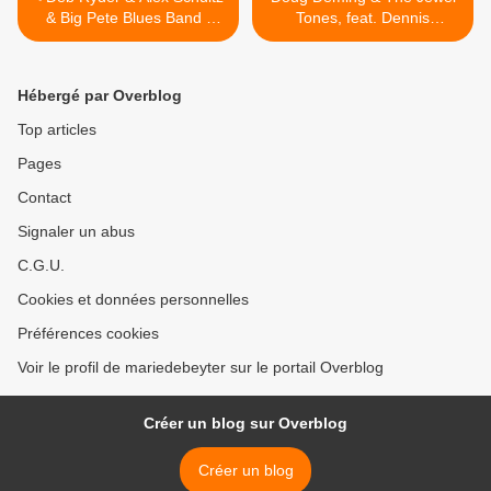
& Big Pete Blues Band -
Tones, feat. Dennis
Seven Nights to Blues 2016
Gruenling - Seven Nights to
(St André lez Lille)
Blues 2016 (St André lez
Lille) >
Hébergé par Overblog
Top articles
Pages
Contact
Signaler un abus
C.G.U.
Cookies et données personnelles
Préférences cookies
Voir le profil de mariedebeyter sur le portail Overblog
Créer un blog sur Overblog
Créer un blog