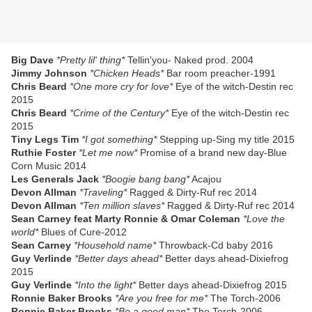
Big Dave
*Pretty lil' thing*
Tellin'you- Naked prod. 2004
Jimmy Johnson
*Chicken Heads*
Bar room preacher-1991
Chris Beard
*One more cry for love*
Eye of the witch-Destin rec
2015
Chris Beard
*Crime of the Century*
Eye of the witch-Destin rec
2015
Tiny Legs Tim
*I got something*
Stepping up-Sing my title 2015
Ruthie Foster
*Let me now*
Promise of a brand new day-Blue
Corn Music 2014
Les Generals Jack
*Boogie bang bang*
Acajou
Devon Allman
*Traveling*
Ragged & Dirty-Ruf rec 2014
Devon Allman
*Ten million slaves*
Ragged & Dirty-Ruf rec 2014
Sean Carney feat Marty Ronnie & Omar Coleman
*Love the
world*
Blues of Cure-2012
Sean Carney
*Household name*
Throwback-Cd baby 2016
Guy Verlinde
*Better days ahead*
Better days ahead-Dixiefrog
2015
Guy Verlinde
*Into the light*
Better days ahead-Dixiefrog 2015
Ronnie Baker Brooks
*Are you free for me*
The Torch-2006
Ronnie Baker Brooks
*Be a good man*
The Torch-2006