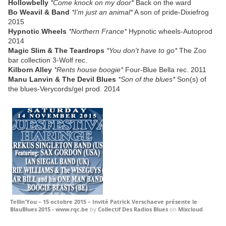
Hollowbelly
*Come knock on my door*
Back on the ward
Bo Weavil & Band
*I'm just an animal*
A son of pride-Dixiefrog
2015
Hypnotic Wheels
*Northern France*
Hypnotic wheels-Autoprod
2014
Magic Slim & The Teardrops
*You don't have to go*
The Zoo
bar collection 3-Wolf rec.
Kilborn Alley
*Rents house boogie*
Four-Blue Bella rec. 2011
Manu Lanvin & The Devil Blues
*Son of the blues*
Son(s) of
the blues-Verycords/gel prod. 2014
Tellin'You – 15 octobre 2015 – Invité Patrick Verschaeve présente le
BlauBlues 2015 - www.rqc.be
by
Collectif Des Radios Blues
on
Mixcloud