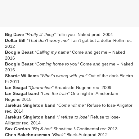
Big Dave
*Pretty lil' thing*
Tellin'you- Naked prod. 2004
Dollar Bill
*That don't worry me*
I ain't got but a dollar-Rollin rec
2012
Boogie Beast
*Calling my name*
Come and get me – Naked
2016
Boogie Beast
*Coming home to you*
Come and get me – Naked
2016
Sharrie Williams
*What's wrong with you*
Out of the dark-Electro
Fi 2011
Ian Seagal
*Quarantine*
Broadside-Nugene rec. 2009
Ian Seagal band
*I am the train*
One night in Amsterdam-
Nugene 2015
Jarekus Singleton band
*Come wit me*
Refuse to lose-Alligator
rec. 2014
Jarekus Singleton band
*I refuse to lose*
Refuse to lose-
Alligator rec. 2014
Sax Gordon
*Big & hot*
Showtime !-Continental rec 2013
Chris Bakehouseman
*Black*
Black-Autoprod 2012