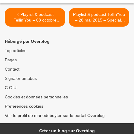
< Playlist & podcast
Playlist & podcast Tellin'You
Tellin'You – 08 octobre
– 28 mai 2015 – Speciale
2015 – RQC 95FM -
Little Bob - RQC 95FM -
www.rqc.be
www.rqc.be >
Hébergé par Overblog
Top articles
Pages
Contact
Signaler un abus
C.G.U.
Cookies et données personnelles
Préférences cookies
Voir le profil de mariedebeyter sur le portail Overblog
Créer un blog sur Overblog