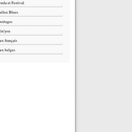
nda et Festival
élux Blues
ortages
lin'you
ux français
ux belges