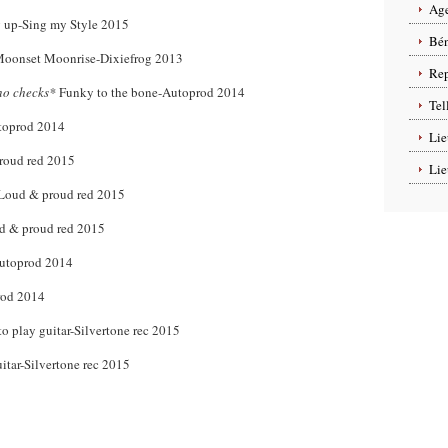
Age
 up-Sing my Style 2015
Bén
oonset Moonrise-Dixiefrog 2013
Rep
no checks*
Funky to the bone-Autoprod 2014
Tel
toprod 2014
Lie
roud red 2015
Lie
oud & proud red 2015
 & proud red 2015
utoprod 2014
rod 2014
o play guitar-Silvertone rec 2015
itar-Silvertone rec 2015