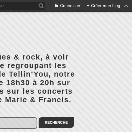
Connexion
+
Créer mon blog
es & rock, à voir
ge regroupant les
e Tellin’You, notre
de 18h30 à 20h sur
s sur les concerts
e Marie & Francis.