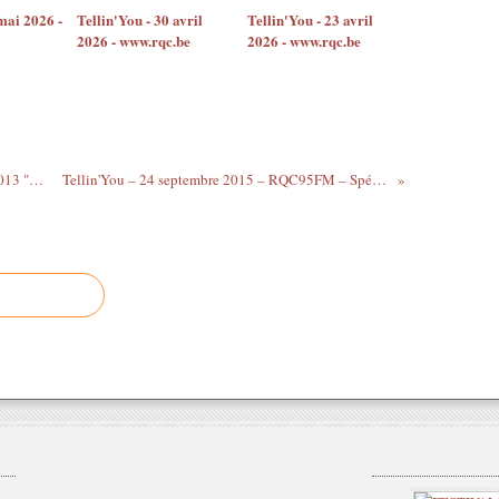
mai 2026 -
Tellin'You - 30 avril
Tellin'You - 23 avril
2026 - www.rqc.be
2026 - www.rqc.be
Playlist & podcast Tellin'you du 28/03/2013 "speciale Jesus Volt"- rqc95fm - www.rqc.be
Tellin'You – 24 septembre 2015 – RQC95FM – Spéciale Espace Athéna et Tourcoing Jazz festival