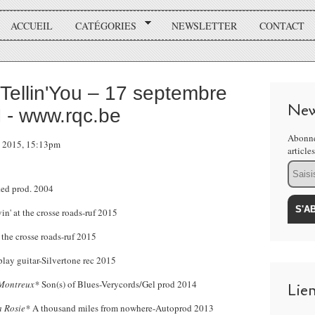
ACCUEIL
CATÉGORIES
NEWSLETTER
CONTACT
t Tellin'You – 17 septembre
New
- www.rqc.be
Abonne
re 2015, 15:13pm
article
Email
ked prod. 2004
n' at the crosse roads-ruf 2015
 the crosse roads-ruf 2015
lay guitar-Silvertone rec 2015
 Montreux*
Son(s) of Blues-Verycords/Gel prod 2014
Lie
a Rosie*
A thousand miles from nowhere-Autoprod 2013