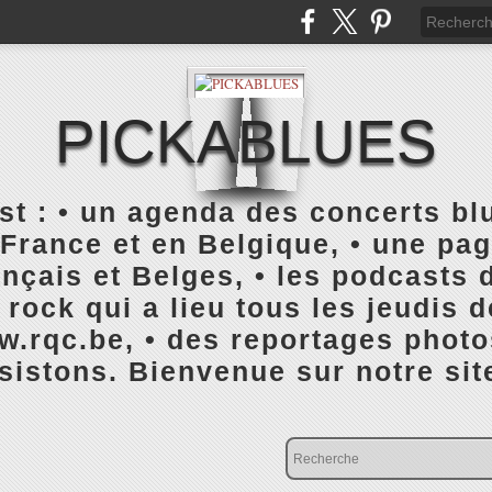
PICKABLUES
 : • un agenda des concerts blu
France et en Belgique, • une pa
ançais et Belges, • les podcasts d
rock qui a lieu tous les jeudis 
rqc.be, • des reportages photo
istons. Bienvenue sur notre sit