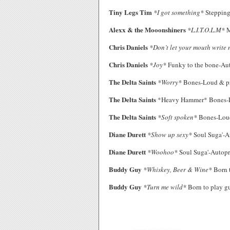
Tiny Legs Tim
*I got something*
Stepping
Alexx & the Mooonshiners
*L.I.T.O.L.M*
M
Chris Daniels
*Don’t let your mouth write 
Chris Daniels
*Joy*
Funky to the bone-Au
The Delta Saints
*Worry*
Bones-Loud & p
The Delta Saints
*Heavy Hammer* Bones-L
The Delta Saints
*Soft spoken*
Bones-Loud
Diane Durett
*Show up sexy*
Soul Suga'-A
Diane Durett
*Woohoo*
Soul Suga'-Autop
Buddy Guy
*Whiskey, Beer & Wine*
Born t
Buddy Guy
*Turn me wild*
Born to play gu