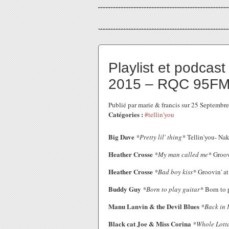
Playlist et podcas
2015 – RQC 95FM 
Publié par marie & francis sur 25 Septemb
Catégories :
#tellin'you
Big Dave
*Pretty lil' thing*
Tellin'you- Na
Heather Crosse
*My man called me*
Groovi
Heather Crosse
*Bad boy kiss*
Groovin' at
Buddy Guy
*Born to play guitar*
Born to p
Manu Lanvin & the Devil Blues
*Back in
Black cat Joe & Miss Corina
*Whole Lott