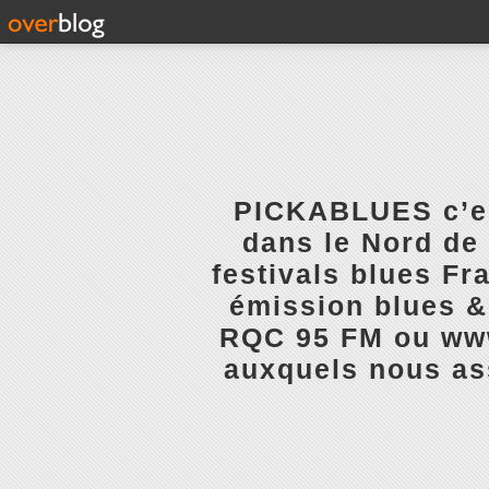
PICKABLUES c’est
dans le Nord de 
festivals blues Fr
émission blues & 
RQC 95 FM ou www.
auxquels nous ass